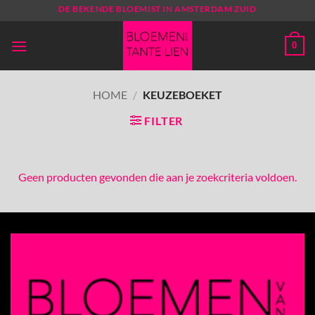
Ga
DE BEKENDE BLOEMIST IN AMSTERDAM ZUID
naar
inhoud
0
HOME
/
KEUZEBOEKET
FILTER
Geen producten gevonden die aan je zoekcriteria voldoen.