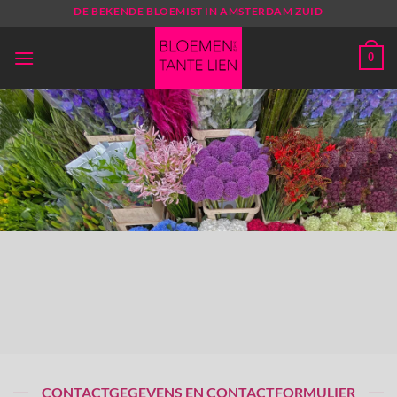
Ga
DE BEKENDE BLOEMIST IN AMSTERDAM ZUID
naar
inhoud
0
CONTACTGEGEVENS EN CONTACTFORMULIER