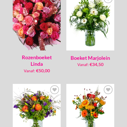
Toevoegen
Toevoegen
aan
aan
verlanglijst
verlanglijst
Rozenboeket
Boeket Marjolein
Linda
€
34,50
Vanaf:
€
50,00
Vanaf:
Toevoegen
Toevoegen
aan
aan
verlanglijst
verlanglijst