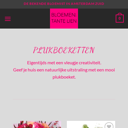
Ga
DE BEKENDE BLOEMIST IN AMSTERDAM ZUID
naar
inhoud
0
PLUKBOEKETTEN
Eigentijds met een vleugje creativiteit.
Geef je huis een natuurlijke uitstraling met een mooi
plukboeket.