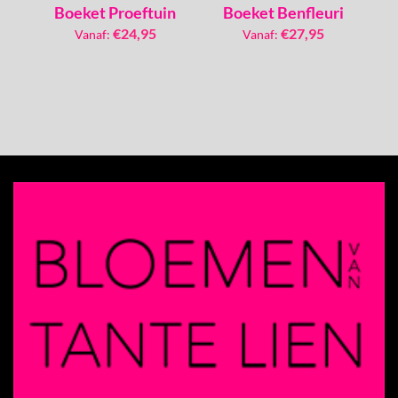
Boeket Proeftuin
Boeket Benfleuri
€
24,95
€
27,95
Vanaf:
Vanaf: