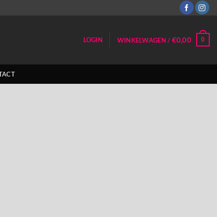
€
0,00
0
LOGIN
WINKELWAGEN /
TACT