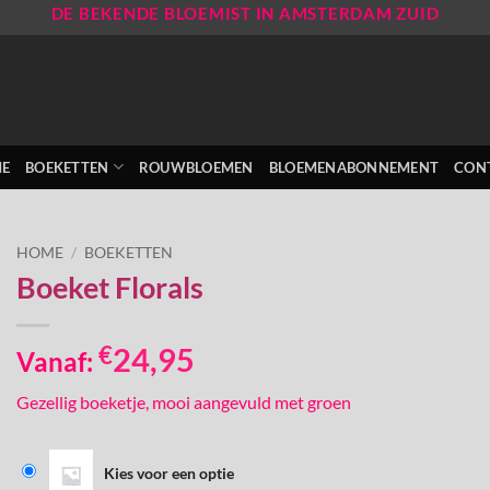
DE BEKENDE BLOEMIST IN AMSTERDAM ZUID
E
BOEKETTEN
ROUWBLOEMEN
BLOEMENABONNEMENT
CON
HOME
/
BOEKETTEN
Boeket Florals
€
24,95
Vanaf:
Gezellig boeketje, mooi aangevuld met groen
Kies voor een optie