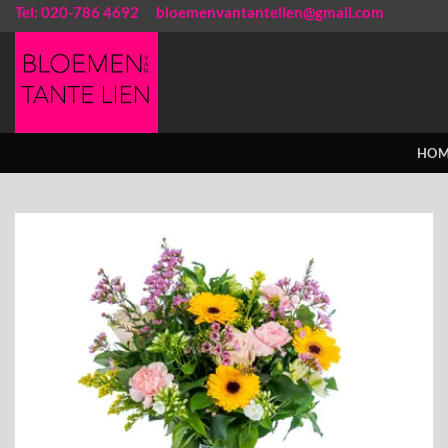
Ga
Tel: 020-786 4692
bloemenvantantelien@gmail.com
naar
inhoud
HOM
Toevoegen
aan
verlanglijst