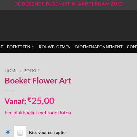
DE BEKENDE BLOEMIST IN AMSTERDAM ZUID
E
BOEKETTEN
ROUWBLOEMEN
BLOEMENABONNEMENT
CON
HOME
/
BOEKET
Boeket Flower Art
€
25,00
Vanaf:
Een plukboeket met rode tinten
Kies voor een optie