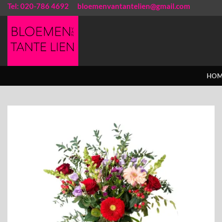
Ga
Tel: 020-786 4692
bloemenvantantelien@gmail.com
naar
inhoud
HOM
Toevoegen
aan
verlanglijst