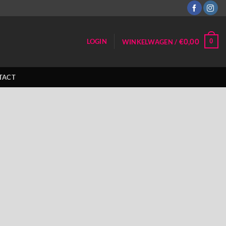
€
0,00
0
LOGIN
WINKELWAGEN /
TACT