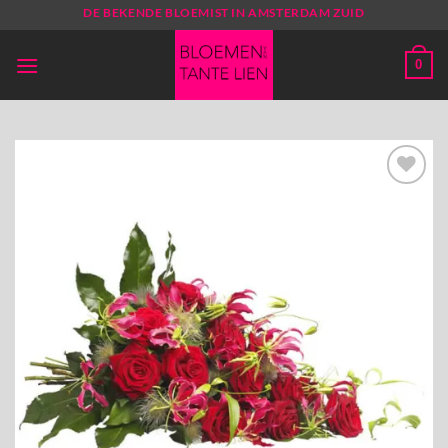
Ga
DE BEKENDE BLOEMIST IN AMSTERDAM ZUID
naar
inhoud
0
Toevoegen
aan
verlanglijst