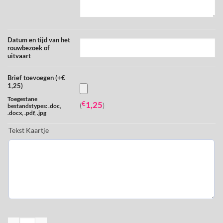
Datum en tijd van het
rouwbezoek of
uitvaart
Brief toevoegen (+€
1,25)
Toegestane
€
1,25
(
)
bestandstypes: .doc,
.docx, .pdf, .jpg
Tekst Kaartje
Luxe rouwboeket rood aantal