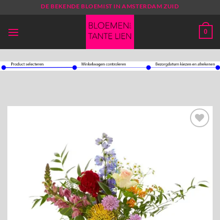
Ga
DE BEKENDE BLOEMIST IN AMSTERDAM ZUID
naar
inhoud
0
Toevoegen
aan
verlanglijst