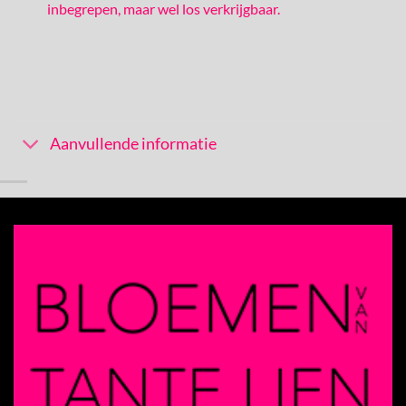
inbegrepen, maar wel los verkrijgbaar.
Aanvullende informatie