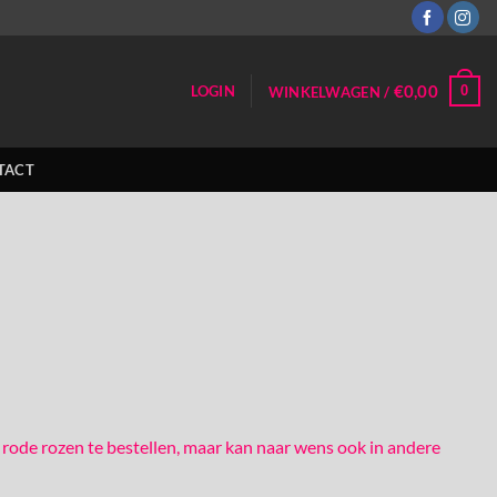
€
0,00
0
LOGIN
WINKELWAGEN /
TACT
 rode rozen te bestellen, maar kan naar wens ook in andere