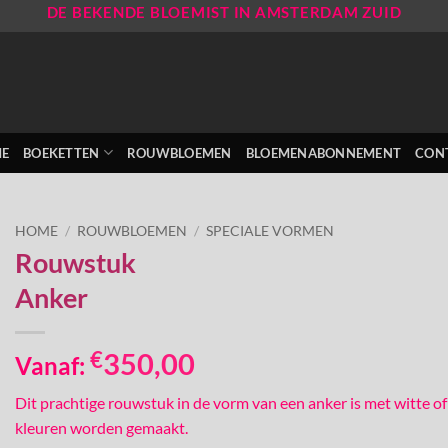
DE BEKENDE BLOEMIST IN AMSTERDAM ZUID
E
BOEKETTEN
ROUWBLOEMEN
BLOEMENABONNEMENT
CON
HOME
/
ROUWBLOEMEN
/
SPECIALE VORMEN
Rouwstuk
Anker
€
350,00
Vanaf:
Dit prachtige rouwstuk in de vorm van een anker is met witte of
kleuren worden gemaakt.