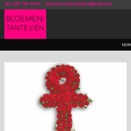
Ga
Tel: 020-786 4692
bloemenvantantelien@gmail.com
naar
inhoud
HOM
Toevoegen
aan
verlanglijst