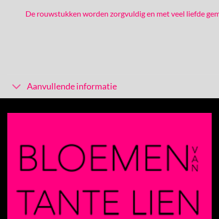
De rouwstukken worden zorgvuldig en met veel liefde ge
Aanvullende informatie