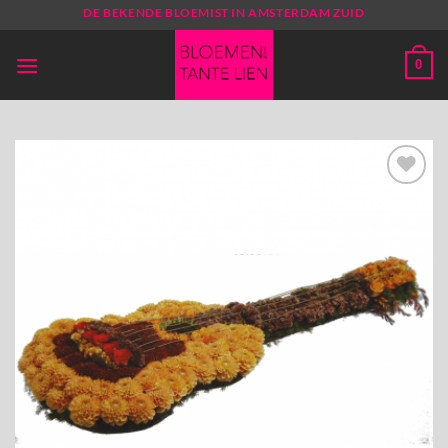
Ga
DE BEKENDE BLOEMIST IN AMSTERDAM ZUID
naar
inhoud
0
Toevoegen
aan
verlanglijst