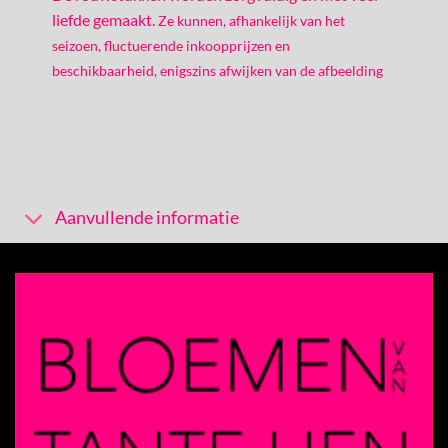
liefde gemaakt.
Ze kunnen, afhankelijk van het
seizoen, fluctuerende inkoopprijzen en
beschikbaarheid, enigszins afwijken van de afbeelding
Aanvullende informatie