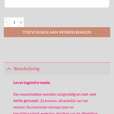
Rouwstuk vlinder met roze en lila aantal
TOEVOEGEN AAN WINKELWAGEN
Beschrijving
Leveringsinformatie
De rouwstukken worden zorgvuldig en met veel
liefde gemaakt.
Ze kunnen, afhankelijk van het
seizoen, fluctuerende inkoopprijzen en
beschikbaarheid, enigszins afwijken van de afbeelding