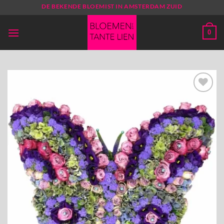
Ga
DE BEKENDE BLOEMIST IN AMSTERDAM ZUID
naar
inhoud
0
Toevoegen
aan
verlanglijst