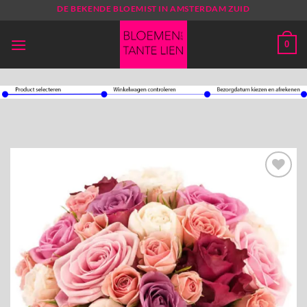
Ga
DE BEKENDE BLOEMIST IN AMSTERDAM ZUID
naar
inhoud
0
Toevoegen
aan
verlanglijst