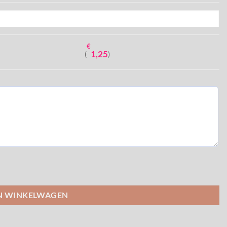
€
1,25
(
)
N WINKELWAGEN