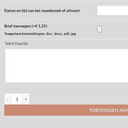
Datum en tijd van het rouwbezoek of uitvaart
Brief toevoegen (+€ 1,25)
Toegestane bestandstypes: .doc, .docx, .pdf, .jpg
Tekst Kaartje
Vlinder 3 aantal
TOEVOEGEN AA