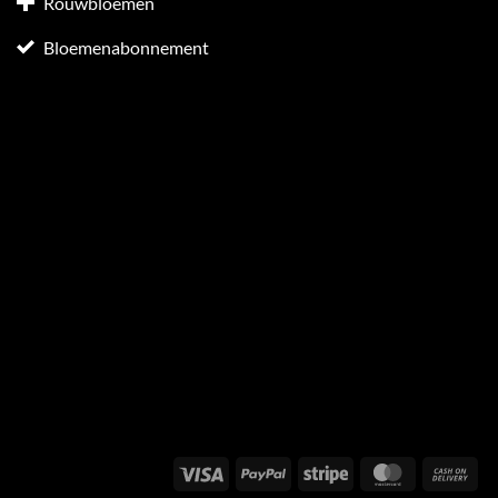
Rouwbloemen
Bloemenabonnement
Visa
PayPal
Stripe
MasterCard
Cas
On