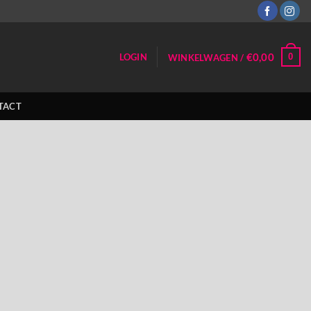
€
0,00
0
LOGIN
WINKELWAGEN /
TACT