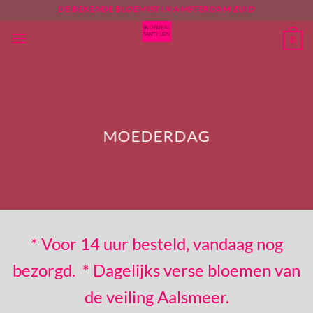
Ga
DE BEKENDE BLOEMIST IN AMSTERDAM ZUID
naar
0
inhoud
MOEDERDAG
* Voor 14 uur besteld, vandaag nog
bezorgd. * Dagelijks verse bloemen van
de veiling Aalsmeer.