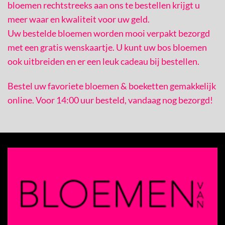
bloemen rechtstreeks aan ons te bestellen krijgt u
meer waar en kwaliteit voor uw geld.
Uw bestelde bloemen worden mooi verpakt bezorgd
met een gratis wenskaartje. U kunt uw bos bloemen
ook uitbreiden en er een leuk cadeau bij bestellen.
Bestel uw favoriete bloemen & boeketten gemakkelijk
online. Voor 14:00 uur besteld, vandaag nog bezorgd!